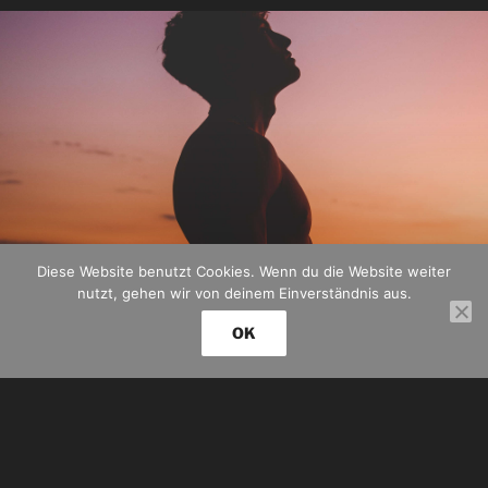
Diese Website benutzt Cookies. Wenn du die Website weiter
nutzt, gehen wir von deinem Einverständnis aus.
OK
Konzept
Wir sind mehr als unser physischer Körper
und unser Intellekt!
Entdecke die unglaublichen
Entfaltungsmöglichkeiten jenseits der
bisher erlebten Begrenzungen.