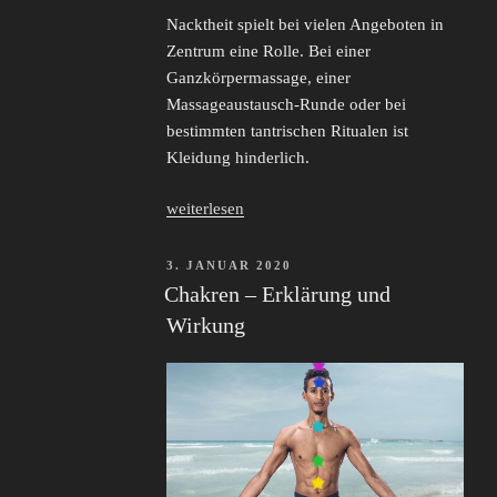
Nacktheit spielt bei vielen Angeboten in
Zentrum eine Rolle. Bei einer
Ganzkörpermassage, einer
Massageaustausch-Runde oder bei
bestimmten tantrischen Ritualen ist
Kleidung hinderlich.
„Nackt
weiterlesen
sein
/
VERÖFFENTLICHT
3. JANUAR 2020
AM
Nackt
Chakren – Erklärung und
werden“
Wirkung