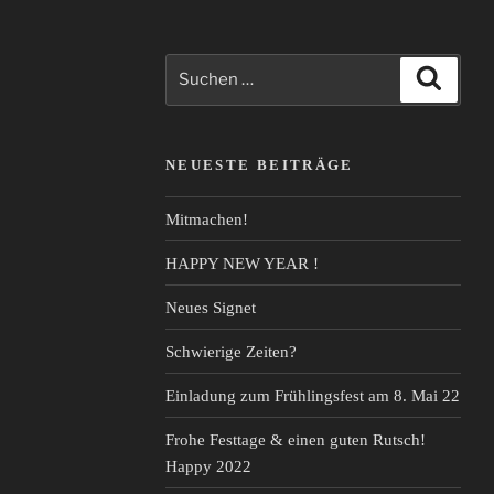
–
Erklärung
und
Suche
Suche
Wirkung“
nach:
NEUESTE BEITRÄGE
Mitmachen!
HAPPY NEW YEAR !
Neues Signet
Schwierige Zeiten?
Einladung zum Frühlingsfest am 8. Mai 22
Frohe Festtage & einen guten Rutsch!
Happy 2022