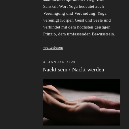
Sanskrit-Wort Yoga bedeutet auch
Vereinigung und Verbindung. Yoga
vereinigt Körper, Geist und Seele und
verbindet mit dem höchsten geistigen
Prinzip, dem umfassenden Bewusstsein.
„Yoga:
weiterlesen
mit
Freude
VERÖFFENTLICHT
4. JANUAR 2020
AM
zu
Nackt sein / Nackt werden
innerer
und
äußerer
Schönheit!“