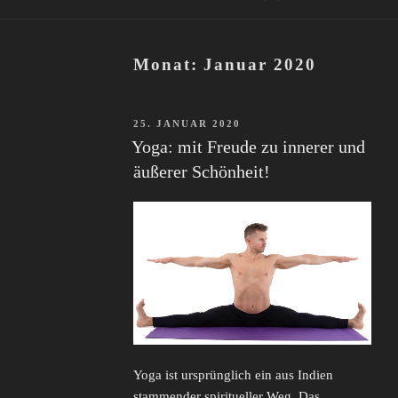
Monat:
Januar 2020
VERÖFFENTLICHT
25. JANUAR 2020
AM
Yoga: mit Freude zu innerer und
äußerer Schönheit!
Yoga ist ursprünglich ein aus Indien
stammender spiritueller Weg. Das