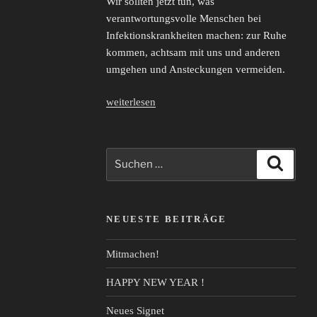
Wir sollten jetzt tun, was
verantwortungsvolle Menschen bei
Infektionskrankheiten machen: zur Ruhe
kommen, achtsam mit uns und anderen
umgehen und Ansteckungen vermeiden.
„Corona
weiterlesen
–
kein
Grund
Suche
Suche
zur
nach:
Panik!
Und
NEUESTE BEITRÄGE
schon
gar
Mitmachen!
kein
Grund
HAPPY NEW YEAR !
Angst
zu
Neues Signet