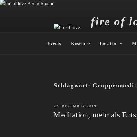
Zum
Inhalt
springen
fire of l
Dein Zentrum 
Events
Kosten
Location
M
Schlagwort:
Gruppenmedit
VERÖFFENTLICHT
22. DEZEMBER 2019
AM
Meditation, mehr als Ent