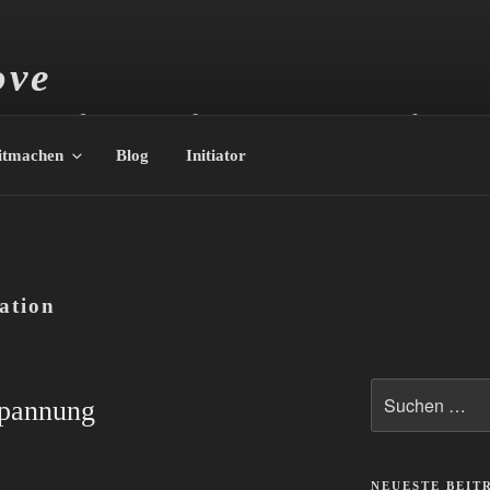
ove
im Nordosten Berlins, von Männern, für Mä
itmachen
Blog
Initiator
ation
Suche
spannung
nach:
NEUESTE BEIT