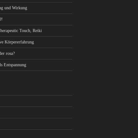
ng und Wirkung
0!
herapeutic Touch, Reiki
ive Körpererfahrung
der rosa?
ls Entspannung