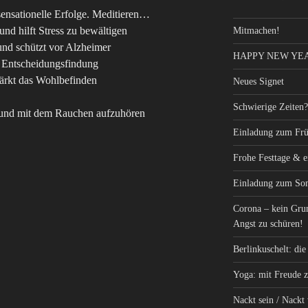
sensationelle Erfolge. Meditieren…
nd hilft Stress zu bewältigen
Mitmachen!
nd schützt vor Alzheimer
HAPPY NEW YEA
d Entscheidungsfindung
ärkt das Wohlbefinden
Neues Signet
Schwierige Zeiten?
 und mit dem Rauchen aufzuhören
Einladung zum Frü
Frohe Festtage & 
Einladung zum So
Corona – kein Gru
Angst zu schüren!
Berlinkuschelt: di
Yoga: mit Freude z
Nackt sein / Nackt