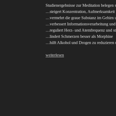
Studienergebnisse zur Meditation belegen 
…steigert Konzentration, Aufmerksamkeit u
…vermehrt die graue Substanz im Gehirn u
…verbessert Informationsverarbeitung un
…reguliert Herz- und Atemfrequenz und st
…lindert Schmerzen besser als Morphine
…hilft Alkohol und Drogen zu reduzieren
„Meditation,
weiterlesen
mehr
als
Entspannung“