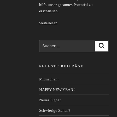
hilft, unser gesamtes Potential zu
erschließen.
„Tantra:
weiterlesen
weiß,
rot
oder
Suche
Suche
rosa?“
nach:
NEUESTE BEITRÄGE
Mitmachen!
HAPPY NEW YEAR !
Neues Signet
Schwierige Zeiten?